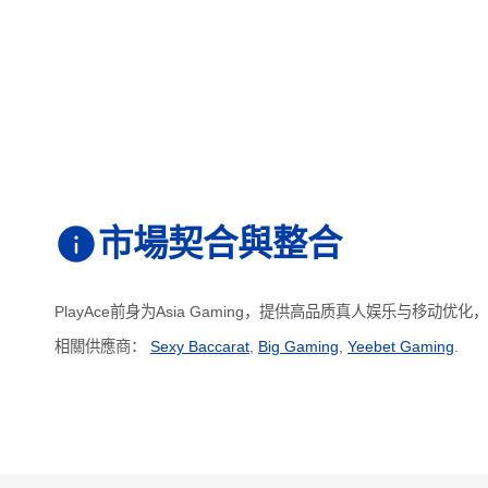
市場契合與整合
PlayAce前身为Asia Gaming，提供高品质真人娱乐与移
相關供應商：
Sexy Baccarat
,
Big Gaming
,
Yeebet Gaming
.