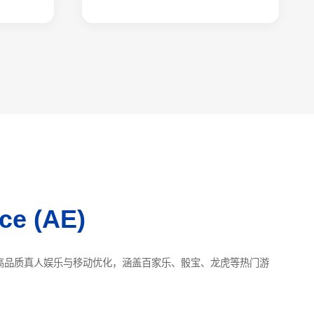
e (AE)
ng，提供高品质真人娱乐与移动优化，涵盖百家乐、骰宝、龙虎等热门游