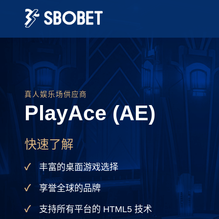
真人娱乐场供应商
PlayAce (AE)
快速了解
丰富的桌面游戏选择
享誉全球的品牌
支持所有平台的 HTML5 技术