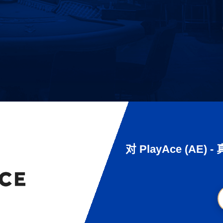
对 PlayAce (AE