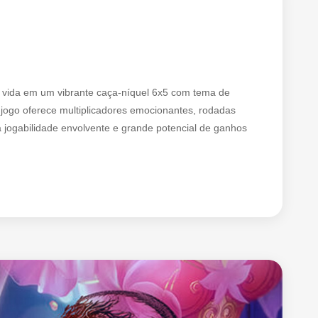
à vida em um vibrante caça-níquel 6x5 com tema de
 jogo oferece multiplicadores emocionantes, rodadas
a jogabilidade envolvente e grande potencial de ganhos