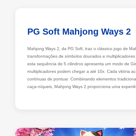
PG Soft Mahjong Ways 2
Mahjong Ways 2, da PG Soft, traz o clássico jogo de Ma
transformações de símbolos dourados e multiplicadores 
esta sequência de 5 cilindros apresenta um modo de Gi
multiplicadores podem chegar a até 10x. Cada vitória 
contínuas de pontuar. Combinando elementos tradicio
caça-níqueis, Mahjong Ways 2 proporciona uma experiênc