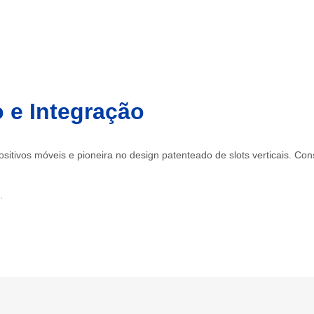
 e Integração
ositivos móveis e pioneira no design patenteado de slots verticais. Co
.