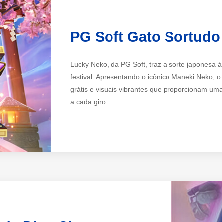
PG Soft Gato Sortudo
Lucky Neko, da PG Soft, traz a sorte japonesa 
festival. Apresentando o icônico Maneki Neko, o
grátis e visuais vibrantes que proporcionam um
a cada giro.