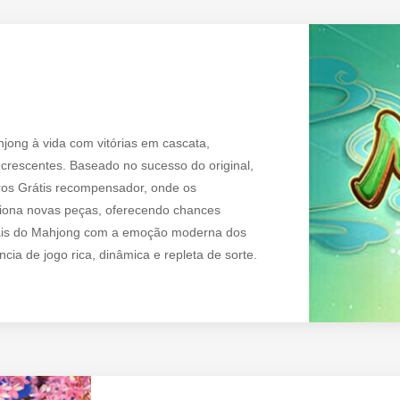
hjong à vida com vitórias em cascata,
crescentes. Baseado no sucesso do original,
ros Grátis recompensador, onde os
aciona novas peças, oferecendo chances
nais do Mahjong com a emoção moderna dos
ia de jogo rica, dinâmica e repleta de sorte.