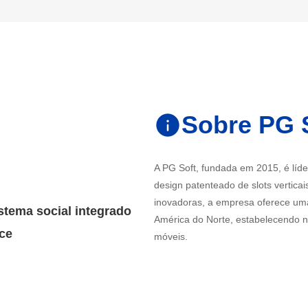
Sobre PG 
A PG Soft, fundada em 2015, é líde
design patenteado de slots vertica
inovadoras, a empresa oferece uma
stema social integrado
América do Norte, estabelecendo n
nce
móveis.