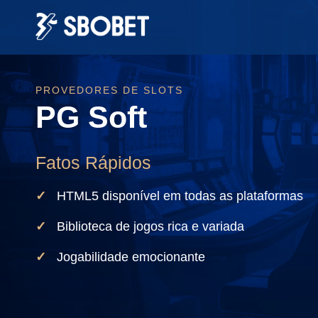
PROVEDORES DE SLOTS
PG Soft
Fatos Rápidos
HTML5 disponível em todas as plataformas
Biblioteca de jogos rica e variada
Jogabilidade emocionante