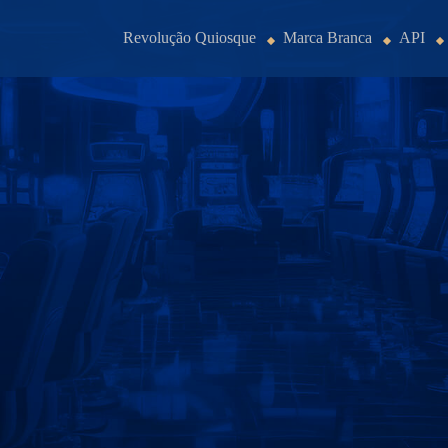
Revolução Quiosque
Marca Branca
API