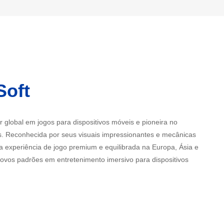
Soft
r global em jogos para dispositivos móveis e pioneira no
is. Reconhecida por seus visuais impressionantes e mecânicas
 experiência de jogo premium e equilibrada na Europa, Ásia e
ovos padrões em entretenimento imersivo para dispositivos