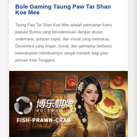
Bole Gaming Taung Paw Tar Shan
Koe Mee
Taung Paw Tar Shan Koe Mee adalah permainan kartu
populer Burma yang dimodernisasi dengan aturan
sederhana, putaran cepat, dan visual yang memukau.
Desainnya yang ringan, sosial, dan gameplay berbasis
keterampilan membuatnya sangat menarik bagi para
pemain Asia Tenggara.