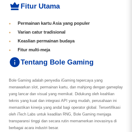
Fitur Utama
Permainan kartu Asia yang populer
Varian catur tradisional
Keaslian permainan budaya
Fitur multi-meja
Tentang Bole Gaming
Bole Gaming adalah penyedia iGaming tepercaya yang
menawarkan slot, permainan kartu, dan mahjong dengan gameplay
yang lancar dan visual yang memikat. Didukung oleh keahlian
teknis yang kuat dan integrasi API yang mudah, perusahaan ini
memastikan kinerja yang andal bagi operator global. Tersertifikasi
oleh iTech Labs untuk keadilan RNG, Bole Gaming menjaga
transparansi tinggi dan secara rutin memamerkan inovasinya di
berbagai acara industri besar.