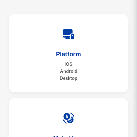
Platform
iOS
Android
Desktop