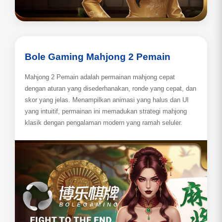
Bole Gaming Mahjong 2 Pemain
Mahjong 2 Pemain adalah permainan mahjong cepat
dengan aturan yang disederhanakan, ronde yang cepat, dan
skor yang jelas. Menampilkan animasi yang halus dan UI
yang intuitif, permainan ini memadukan strategi mahjong
klasik dengan pengalaman modern yang ramah seluler.