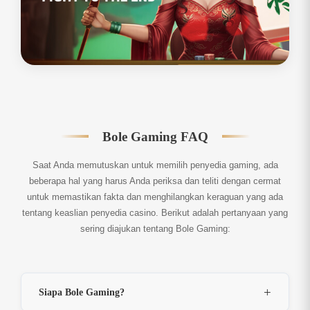
Bole Gaming FAQ
Saat Anda memutuskan untuk memilih penyedia gaming, ada
beberapa hal yang harus Anda periksa dan teliti dengan cermat
untuk memastikan fakta dan menghilangkan keraguan yang ada
tentang keaslian penyedia casino. Berikut adalah pertanyaan yang
sering diajukan tentang Bole Gaming:
Siapa Bole Gaming?