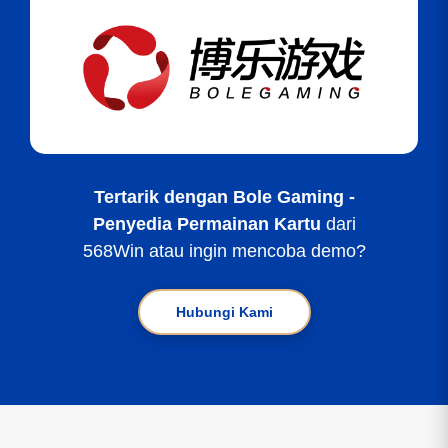
Tertarik dengan Bole Gaming -
Penyedia Permainan Kartu
dari
568Win atau ingin mencoba demo?
Hubungi Kami